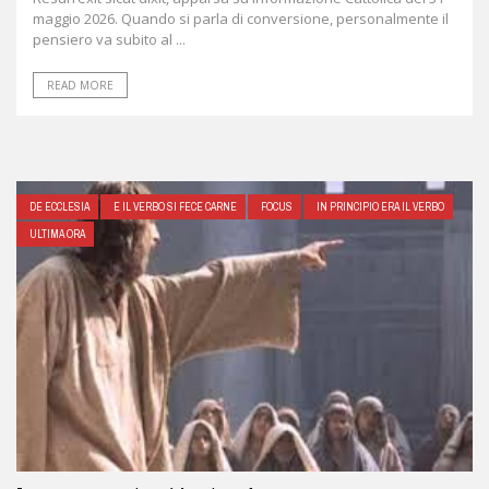
ggio 2026. Quando si parla di conversione, personalmente il
siero va subito al ...
READ MORE
DE ECCLESIA
E IL VERBO SI FECE CARNE
FOCUS
IN PRINCIPIO ERA IL VERBO
ULTIMA ORA