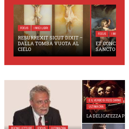
FOCUS
I MIEI LIBRI
UNA VITA PE
FOCUS
I MIEI LIBRI
ULTIMA ORA
T –
CANCRO – F
L
ET CONCÉPIT DE SPIRITU
SCHITTULLI 
SANCTO
DA DANILO Q
E IL VERBO SI FECE CARNE
FOCUS
ULTIMA ORA
LA DELICATEZZA PER I NEMICI