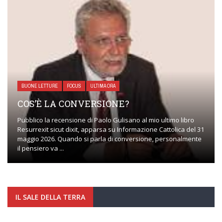
BUONE LETTURE
FOCUS
ULTIMA ORA
E IL VE
OS’È LA CONVERSIONE?
LAZZ
bblico la recensione di Paolo Gulisano al mio ultimo libro
surrexit sicut dixit, apparsa su Informazione Cattolica del 31
La Risu
aggio 2026. Quando si parla di conversione, personalmente
fratel
 pensiero va ...
morto d
IL SALE DELLA TERRA