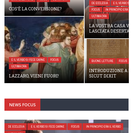
DE ECCLESIA
E IL VERBO SI FECE CARNE
FOCUS
IN PRINCIPIO ERA IL VERBO
ULTIMA ORA
FOCUS
ULTIMA ORA
LA VOSTRA CASA VI SARÀ
LASCIATA DESERTA
SETTANT’ANNI!
BUONE LETTURE
FOCUS
ULTIMA ORA
FOCUS
I MIEI LIBRI
INTRODUZIONE A RESURREXIT
RESURREXIT SICU
SICUT DIXIT
DALLA TOMBA VUO
NEWS FOCUS
DE ECCLESIA
E IL VERBO SI FECE CARNE
FOCUS
IN PRINCIPIO ERA IL VERBO