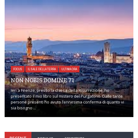
FOCUS
IL SALE DELLA TERRA
ULTIMA ORA
FOCUS
ON NOBIS DOMINE 71
NON
ri a Firenze, presso la chiesa della Risurrezione, ho
esentato il mio libro sul mistero del Purgatorio. Dalle tante
Un aut
ersone presenti ho avuto l’ennesima conferma di quanto vi
d’anni
a bisogno ...
dire la