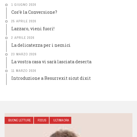
1 GIUGNO 2026
Cos’è la Conversione?
25 APRILE 2026
Lazzaro, vieni fuori!
2 APRILE 2026
La delicatezza per i nemici
23 MARZO 2026
La vostra casa vi sarà lasciata deserta
11 MARZO 2026
Introduzione a Resurrexit sicut dixit
NE LETTURE
FOCUS
ULTIMA ORA
E IL VERBO