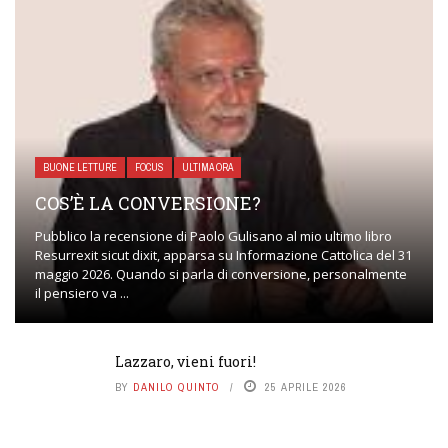
BUONE LETTURE
FOCUS
ULTIMA ORA
COS’È LA CONVERSIONE?
Pubblico la recensione di Paolo Gulisano al mio ultimo libro
Resurrexit sicut dixit, apparsa su Informazione Cattolica del 31
maggio 2026. Quando si parla di conversione, personalmente
il pensiero va ...
Lazzaro, vieni fuori!
BY
DANILO QUINTO
25 APRILE 2026