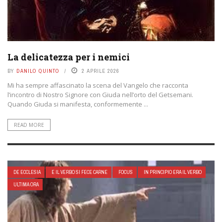
La delicatezza per i nemici
BY
DANILO QUINTO
2 APRILE 2026
Mi ha sempre affascinato la scena del Vangelo che racconta
l’incontro di Nostro Signore con Giuda nell’orto del Getsemani.
Quando Giuda si manifesta, conformemente ...
READ MORE
DE ECCLESIA
E IL VERBO SI FECE CARNE
FOCUS
IN PRINCIPIO ERA IL VERBO
ULTIMA ORA