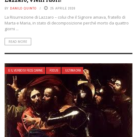
BY
DANILO QUINTO
25 APRILE 2026
La Risurrezione di Lazzaro – colui che il Signore amava, fratello di
Marta e Maria, in stato di decomposizione perché morto da quattro
giorni ...
READ MORE
E IL VERBO SI FECE CARNE
FOCUS
ULTIMA ORA