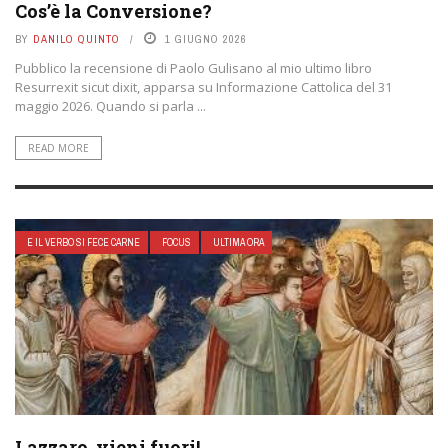
Cos’è la Conversione?
BY
DANILO QUINTO
1 GIUGNO 2026
Pubblico la recensione di Paolo Gulisano al mio ultimo libro
Resurrexit sicut dixit, apparsa su Informazione Cattolica del 31
maggio 2026. Quando si parla ...
READ MORE
E IL VERBO SI FECE CARNE
FOCUS
ULTIMA ORA
Lazzaro, vieni fuori!