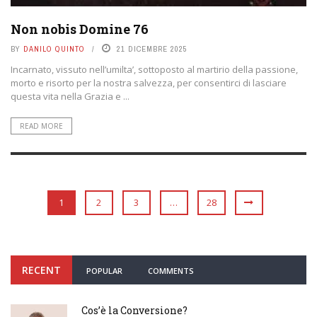
Non nobis Domine 76
BY
DANILO QUINTO
21 DICEMBRE 2025
Incarnato, vissuto nell’umilta’, sottoposto al martirio della passione,
morto e risorto per la nostra salvezza, per consentirci di lasciare
questa vita nella Grazia e ...
READ MORE
1
2
3
…
28
RECENT
POPULAR
COMMENTS
Cos’è la Conversione?