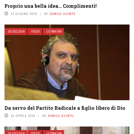
Proprio una bella idea… Complimenti!
12 GIUGNO 2019
BY
DANILO QUINTO
DE ECCLESIA
FOCUS
ULTIMA ORA
Da servo del Partito Radicale a figlio libero di Dio
19 APRILE 2024
BY
DANILO QUINTO
DE ECCLESIA
FOCUS
ULTIMA ORA