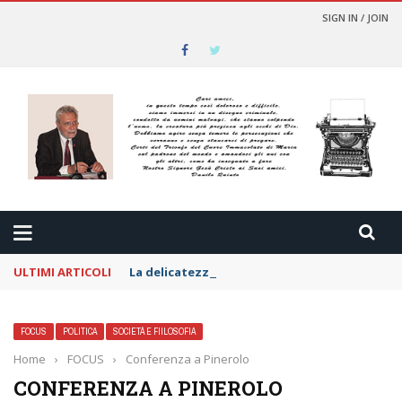
SIGN IN / JOIN
ULTIMI ARTICOLI
La delicatezza per i nemici
FOCUS
POLITICA
SOCIETÁ E FIILOSOFIA
Home
›
FOCUS
›
Conferenza a Pinerolo
CONFERENZA A PINEROLO