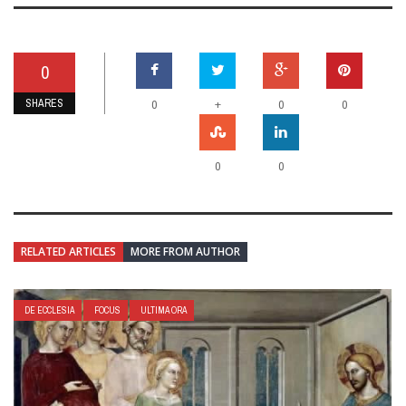
0
SHARES
+
0
0
0
0
0
RELATED ARTICLES
MORE FROM AUTHOR
DE ECCLESIA
FOCUS
ULTIMA ORA