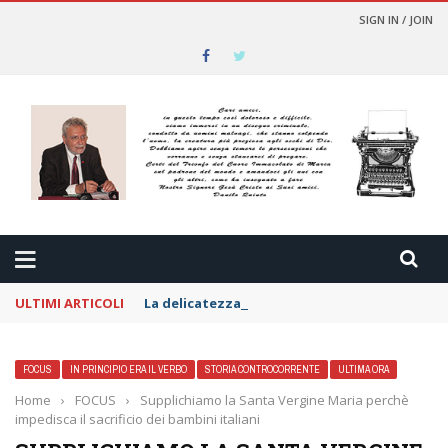
SIGN IN / JOIN
ULTIMI ARTICOLI
La delicatezza per i nemici
FOCUS
IN PRINCIPIO ERA IL VERBO
STORIA CONTROCORRENTE
ULTIMA ORA
Home
›
FOCUS
›
Supplichiamo la Santa Vergine Maria perchè
impedisca il sacrificio dei bambini italiani