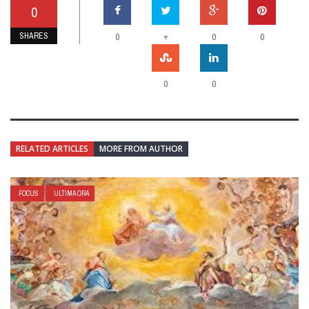
0
SHARES
+
0
0
0
0
0
RELATED ARTICLES
MORE FROM AUTHOR
FOCUS
ULTIMA ORA