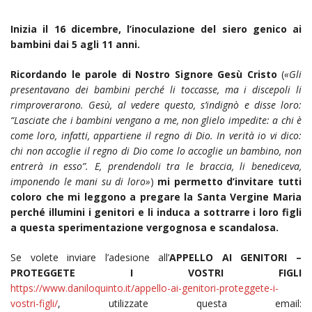
Inizia il 16 dicembre, l’inoculazione del siero genico ai
bambini dai 5 agli 11 anni.
Ricordando le parole di Nostro Signore Gesù Cristo
(
«Gli
presentavano dei bambini perché li toccasse, ma i discepoli li
rimproverarono. Gesù, al vedere questo, s’indignò e disse loro:
“Lasciate che i bambini vengano a me, non glielo impedite: a chi è
come loro, infatti, appartiene il regno di Dio. In verità io vi dico:
chi non accoglie il regno di Dio come lo accoglie un bambino, non
entrerà in esso”. E, prendendoli tra le braccia, li benediceva,
imponendo le mani su di loro»
)
m
i permetto d’invitare tutti
coloro che mi leggono a pregare la Santa Vergine Maria
perché illumini i genitori e li induca a sottrarre i loro figli
a questa sperimentazione vergognosa e scandalosa.
Se volete inviare l’adesione all’
APPELLO AI GENITORI –
PROTEGGETE I VOSTRI FIGLI
https://www.daniloquinto.it/appello-ai-genitori-proteggete-i-
vostri-figli/
, utilizzate questa email: