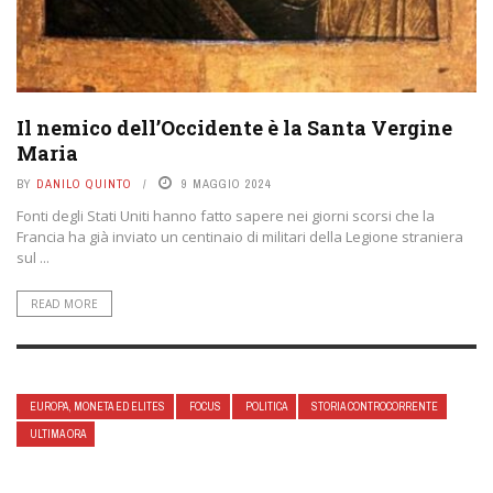
Il nemico dell’Occidente è la Santa Vergine
Maria
BY
DANILO QUINTO
9 MAGGIO 2024
Fonti degli Stati Uniti hanno fatto sapere nei giorni scorsi che la
Francia ha già inviato un centinaio di militari della Legione straniera
sul ...
READ MORE
EUROPA, MONETA ED ELITES
FOCUS
POLITICA
STORIA CONTROCORRENTE
ULTIMA ORA