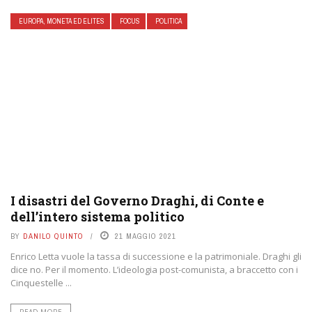
EUROPA, MONETA ED ELITES
FOCUS
POLITICA
I disastri del Governo Draghi, di Conte e
dell’intero sistema politico
BY
DANILO QUINTO
21 MAGGIO 2021
Enrico Letta vuole la tassa di successione e la patrimoniale. Draghi gli
dice no. Per il momento. L’ideologia post-comunista, a braccetto con i
Cinquestelle ...
READ MORE