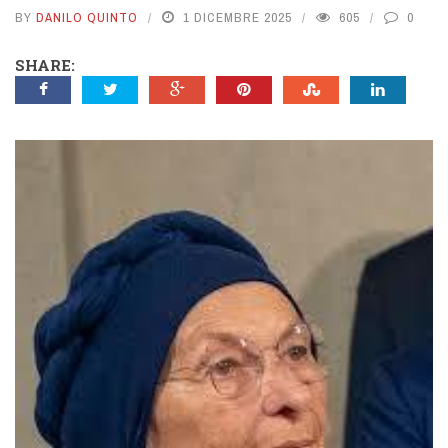
BY
DANILO QUINTO
1 DICEMBRE 2025
605
0
SHARE: