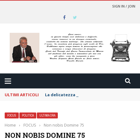
SIGN IN / JOIN
ULTIMI ARTICOLI
La delicatezza per i nemici
FOCUS
POLITICA
ULTIMA ORA
Home
›
FOCUS
›
Non nobis Domine 75
NON NOBIS DOMINE 75