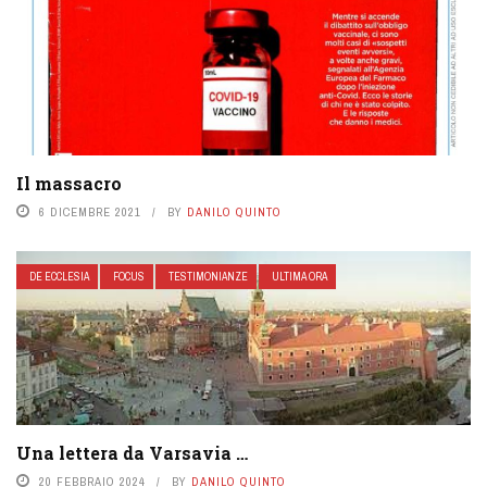
Il massacro
6 DICEMBRE 2021
BY
DANILO QUINTO
DE ECCLESIA
FOCUS
TESTIMONIANZE
ULTIMA ORA
Una lettera da Varsavia …
20 FEBBRAIO 2024
BY
DANILO QUINTO