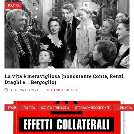
POLITICA
La vita è meravigliosa (nonostante Conte, Renzi,
Draghi e … Bergoglio)
11 GENNAIO 2021
BY
DANILO QUINTO
FOCUS
POLITICA
SOCIETÁ E FIILOSOFIA
STORIA CONTROCORRENTE
ULTIMA ORA