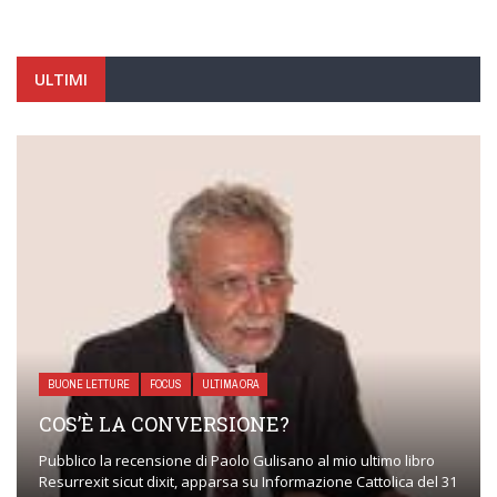
ULTIMI
BUONE LETTURE
FOCUS
ULTIMA ORA
COS’È LA CONVERSIONE?
Pubblico la recensione di Paolo Gulisano al mio ultimo libro
Resurrexit sicut dixit, apparsa su Informazione Cattolica del 31