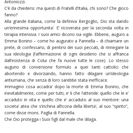
Antoniozzi.
C’è da chiedersi: ma questi di Fratelli d’Italia, chi sono? Che gioco
fanno?
Alla grande italiana, come la definiva Bergoglio, Dio sta dando
un’ennesima opportunita’. E’ ricoverata per la seconda volta in
terapia intensiva. I suoi amici dicono sia vigile. Ebbene, auguro a
Emma Bonino – come ho augurato a Pannella – di chiamare un
prete, di confessarsi, di pentirsi dei suoi peccati, di rinnegare la
sua ideologia (l’affermazione di ogni desiderio che si affranca
dall’esistenza di Colui che fa nuove tutte le cose). Lo stesso
augurio di conversione formulo a quei tanti cattolici che
abortendo e divorziando, hanno fatto dilagare un’ideologia
antiumana, che senza di loro sarebbe stata inefficace.
Immagino cosa accadra’ dopo la morte di Emma Bonino, che
inevitabilmente, come per tutti, e’ li che l’attende: quello che le e’
accaduto in vita e quello che e’ accaduto al suo mentore: una
societa’ atea che s’inchina all’icona della liberta’, al suo “spirito”,
come disse mons. Paglia di Pannella.
Che Dio protegga i Suoi figli dal male che dilaga.