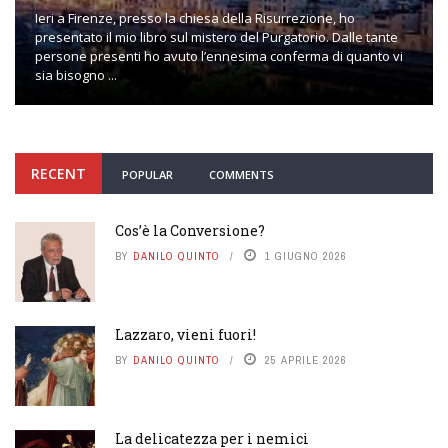
Ieri a Firenze, presso la chiesa della Risurrezione, ho
presentato il mio libro sul mistero del Purgatorio. Dalle tante
persone presenti ho avuto l’ennesima conferma di quanto vi
sia bisogno ...
RECENT
POPULAR
COMMENTS
Cos’è la Conversione?
BY
DANILO QUINTO
1 GIUGNO 2026
Lazzaro, vieni fuori!
BY
DANILO QUINTO
25 APRILE 2026
La delicatezza per i nemici