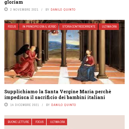
gloriam
2 NOVEMBRE 2021
BY
DANILO QUINTO
FOCUS
IN PRINCIPIO ERA IL VERBO
STORIA CONTROCORRENTE
ULTIMA ORA
Supplichiamo la Santa Vergine Maria perchè
impedisca il sacrificio dei bambini italiani
14 DICEMBRE 2021
BY
DANILO QUINTO
BUONE LETTURE
FOCUS
ULTIMA ORA