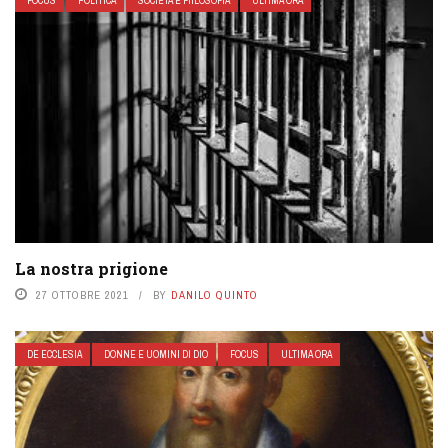
FOCUS
POLITICA
SOCIETÁ E FIILOSOFIA
ULTIMA ORA
La nostra prigione
27 OTTOBRE 2021
BY
DANILO QUINTO
DE ECCLESIA
DONNE E UOMINI DI DIO
FOCUS
ULTIMA ORA