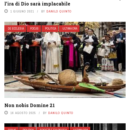
l’ira di Dio sarà implacabile
1 GIUGNO 2021
BY
DANILO QUINTO
DE ECCLESIA
FOCUS
POLITICA
ULTIMA ORA
Non nobis Domine 21
16 AGOSTO 2025
BY
DANILO QUINTO