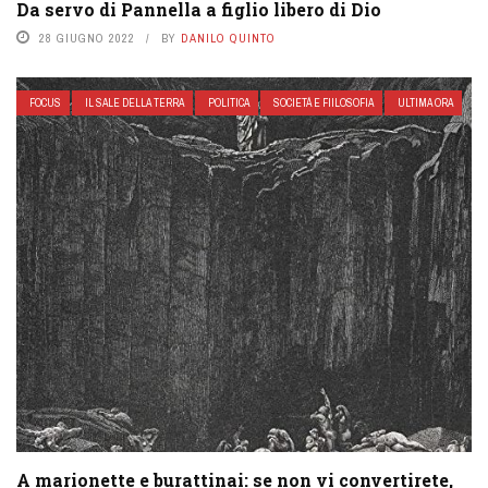
Da servo di Pannella a figlio libero di Dio
28 GIUGNO 2022
BY
DANILO QUINTO
FOCUS
IL SALE DELLA TERRA
POLITICA
SOCIETÁ E FIILOSOFIA
ULTIMA ORA
A marionette e burattinai: se non vi convertirete,