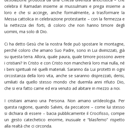
celebra il Ramadan insieme ai mussulmani e prega insieme a
loro e che si accinge, anche formalmente, a trasformare la
Messa cattolica in celebrazione protestante – con la fermezza e
la nettezza dei forti, di coloro che non hanno timore degli
uomini, ma solo di Dio.
Ci ha detto Gesù che la nostra fede può spostare le montagne,
perché coloro che amano Suo Padre, sono in Lui divinizzati, già
su questa terra. Allora, quale paura, quale timore possono avere
i cristiani? In Cristo e con Cristo non mancherà loro mai nulla, né
i beni spirituali né quelli materiali. Saranno da Lui protetti in ogni
circostanza della loro vita, anche se saranno disprezzati, derisi,
umiliati da quello stesso mondo che duemila anni rifiuto Dio,
che si era fatto carne ed era venuto ad abitare in mezzo a noi.
I cristiani amano una Persona. Non amano un’ideologia. Per
questa ragione, quando Salvini, da peccatore – come lui stesso
si dichiara di essere – bacia pubblicamente il Crocifisso, compie
un gesto catechetico enorme, inusuale e “blasfemo” rispetto
alla realtà che ci circonda.