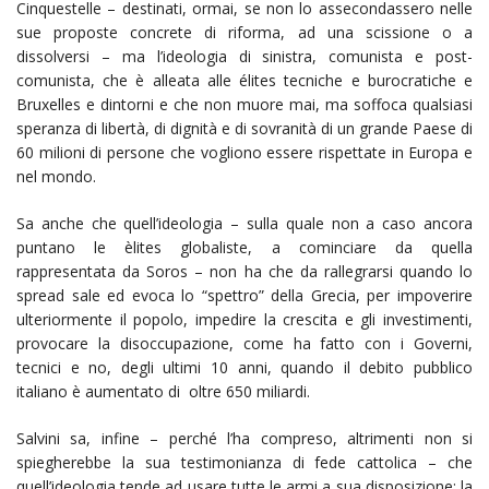
Cinquestelle – destinati, ormai, se non lo assecondassero nelle
sue proposte concrete di riforma, ad una scissione o a
dissolversi – ma l’ideologia di sinistra, comunista e post-
comunista, che è alleata alle élites tecniche e burocratiche e
Bruxelles e dintorni e che non muore mai, ma soffoca qualsiasi
speranza di libertà, di dignità e di sovranità di un grande Paese di
60 milioni di persone che vogliono essere rispettate in Europa e
nel mondo.
Sa anche che quell’ideologia – sulla quale non a caso ancora
puntano le èlites globaliste, a cominciare da quella
rappresentata da Soros – non ha che da rallegrarsi quando lo
spread sale ed evoca lo “spettro” della Grecia, per impoverire
ulteriormente il popolo, impedire la crescita e gli investimenti,
provocare la disoccupazione, come ha fatto con i Governi,
tecnici e no, degli ultimi 10 anni, quando il debito pubblico
italiano è aumentato di oltre 650 miliardi.
Salvini sa, infine – perché l’ha compreso, altrimenti non si
spiegherebbe la sua testimonianza di fede cattolica – che
quell’ideologia tende ad usare tutte le armi a sua disposizione: la