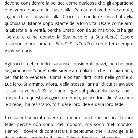
devono considerare la politica come qualcosa che gli appartiene
e devono operare in base alla Parola del Verbo Incarnato,
inginocchiarci davanti alla Croce e condurre una battaglia
quotidiana. Istante dopo istante della loro vita. Usare come armi
la Libertà e la Verità, perché Cristo, con il Suo martirio, ci ha già
liberato e ci ha donato la Sua pace e la Sua libertà Essere
testimoni e proclamare il Suo SÌ SÌ NO NO ci conforterà sempre
e per sempre.
Agli occhi del mondo saranno considerati pazzi, perché non
seguiranno le “onde” delle sirene ammaliatrici che li richiamano,
per far loro vendere l’anima e portarli dritti dritti nelle grinfie di
Lucifero. Si armino, allora, della stessa “arma” di cui si avvalse
Ulisse: la volontà. Si facciano legare al palo della barca che li
trasporta in questo viaggio temerario, pieno di insidie. Ascoltino
le sirene, ma resistano, forti delle loro idee e della loro fede.
I cristiani hanno il dovere di tradurre anche in politica la loro
fede, perché non sono “del mondo”, ma sono “nel mondo”.
Hanno il dovere di contrastare il tiepidume che li avvolge e la
desolazione prodotta da una Chiesa divenuta anticristica – che