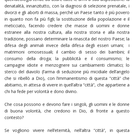
denatalità, innanzitutto, con la diagnosi di selezione prenatale, i
divorzi e gli aborti di massa, perché un Paese tanto è più povero
in quanto non fa più figli; la sostituzione della popolazione e il
meticciato, facendo credere che masse di uomini e donne
estranee alla nostra cultura, alla nostra storia e alla nostra
tradizione, possano determinare la rinascita del nostro Paese; la
difesa degli animali invece della difesa degli esseri umani; i
matrimoni omosessuali; il cambio di sesso dei bambini; il
consumo della droga; la pubblicità e il consumismo; le
campagne idiote e menzognere sui cambiamenti climatici; lo
sterco del diavolo (l’arma di seduzione più micidiale dell’angelo
che si ribellò a Dio), con l’immanentismo di questa “città” che
abitiamo, in attesa di vivere in quell’altra “città”, che appartiene a
chi ha fede per volontà e dono divino.
Che cosa possono e devono fare i singoli, gli uomini e le donne
di buona volontà, che credono in Dio, di fronte a questo
contesto?
Se vogliono vivere nell’eternità, nell’altra “città”, in questa